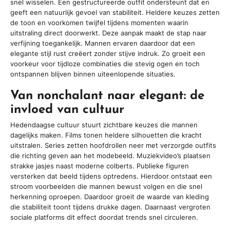
snel wisselen. Een gestructureerde outfit ondersteunt dat en
geeft een natuurlijk gevoel van stabiliteit. Heldere keuzes zetten
de toon en voorkomen twijfel tijdens momenten waarin
uitstraling direct doorwerkt. Deze aanpak maakt de stap naar
verfijning toegankelijk. Mannen ervaren daardoor dat een
elegante stijl rust creëert zonder stijve indruk. Zo groeit een
voorkeur voor tijdloze combinaties die stevig ogen en toch
ontspannen blijven binnen uiteenlopende situaties.
Van nonchalant naar elegant: de
invloed van cultuur
Hedendaagse cultuur stuurt zichtbare keuzes die mannen
dagelijks maken. Films tonen heldere silhouetten die kracht
uitstralen. Series zetten hoofdrollen neer met verzorgde outfits
die richting geven aan het modebeeld. Muziekvideo’s plaatsen
strakke jasjes naast moderne colberts. Publieke figuren
versterken dat beeld tijdens optredens. Hierdoor ontstaat een
stroom voorbeelden die mannen bewust volgen en die snel
herkenning oproepen. Daardoor groeit de waarde van kleding
die stabiliteit toont tijdens drukke dagen. Daarnaast vergroten
sociale platforms dit effect doordat trends snel circuleren.