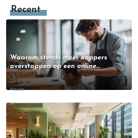
Recent
Waarom steeds meer kappers
overstappen op een online
boekingssysteem
4 AUGUSTUS 2026
Nieuws