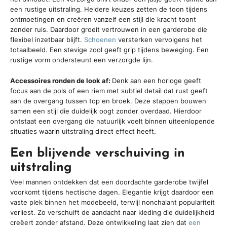
een rustige uitstraling. Heldere keuzes zetten de toon tijdens
ontmoetingen en creëren vanzelf een stijl die kracht toont
zonder ruis. Daardoor groeit vertrouwen in een garderobe die
flexibel inzetbaar blijft.
Schoenen
versterken vervolgens het
totaalbeeld. Een stevige zool geeft grip tijdens beweging. Een
rustige vorm ondersteunt een verzorgde lijn.
Accessoires ronden de look af:
Denk aan een horloge geeft
focus aan de pols of een riem met subtiel detail dat rust geeft
aan de overgang tussen top en broek. Deze stappen bouwen
samen een stijl die duidelijk oogt zonder overdaad. Hierdoor
ontstaat een overgang die natuurlijk voelt binnen uiteenlopende
situaties waarin uitstraling direct effect heeft.
Een blijvende verschuiving in
uitstraling
Veel mannen ontdekken dat een doordachte garderobe twijfel
voorkomt tijdens hectische dagen. Elegantie krijgt daardoor een
vaste plek binnen het modebeeld, terwijl nonchalant populariteit
verliest. Zo verschuift de aandacht naar kleding die duidelijkheid
creëert zonder afstand. Deze ontwikkeling laat zien dat
een