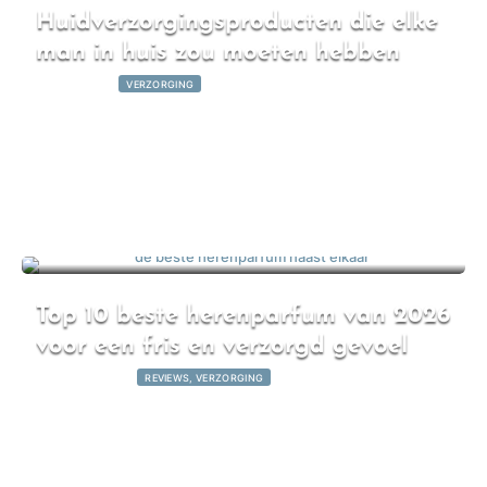
Huidverzorgingsproducten die elke
man in huis zou moeten hebben
8 april 2026
|
VERZORGING
Top 10 beste herenparfum van 2026
voor een fris en verzorgd gevoel
27 maart 2026
|
REVIEWS, VERZORGING