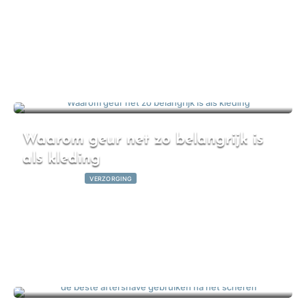
Waarom geur net zo belangrijk is
als kleding
12 maart 2026
|
VERZORGING