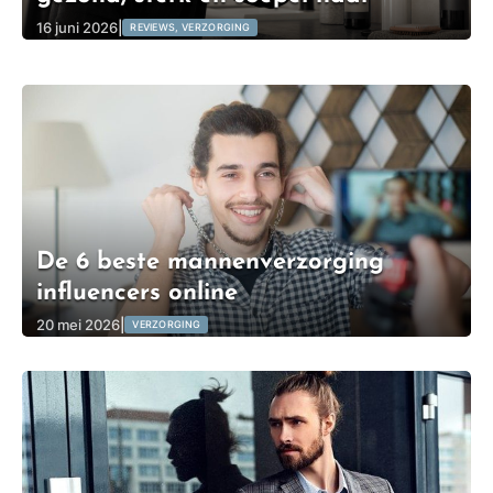
16 juni 2026
|
REVIEWS, VERZORGING
De 6 beste mannenverzorging
influencers online
20 mei 2026
|
VERZORGING