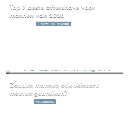
Top 7 beste aftershave voor
mannen van 2026
10 maart 2026
|
REVIEWS, VERZORGING
Zouden mannen ook skincare
moeten gebruiken?
9 maart 2026
|
VERZORGING