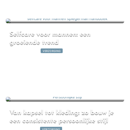
Selfcare voor mannen: een
groeiende trend
27 februari 2026
|
VERZORGING
Van kapsel tot kleding: zo bouw je
een consistente persoonlijke stijl
13 februari 2026
|
VERZORGING