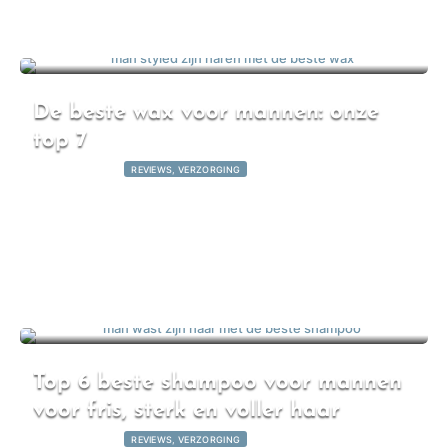
De beste wax voor mannen: onze
top 7
16 maart 2026
|
REVIEWS, VERZORGING
Top 6 beste shampoo voor mannen
voor fris, sterk en voller haar
13 maart 2026
|
REVIEWS, VERZORGING