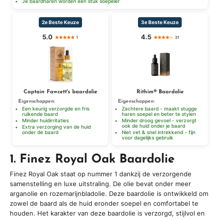
Je baardharen worden een stuk soepeler
2e Beste Keuze
3e Beste Keuze
5.0
4.5
1
31
Captain Fawcett's baardolie
Rithim® Baardolie
Eigenschappen:
Eigenschappen:
Een keurig verzorgde en fris
Zachtere baard - maakt stugge
ruikende baard
haren soepel en beter te stylen
Minder huidirritaties
Minder droog gevoel - verzorgt
ook de huid onder je baard
Extra verzorging van de huid
onder de baard
Niet vet & snel intrekkend - fijn
voor dagelijks gebruik
1. Finez Royal Oak Baardolie
Finez Royal Oak staat op nummer 1 dankzij de verzorgende
samenstelling en luxe uitstraling. De olie bevat onder meer
arganolie en rozemarijnbladolie. Deze baardolie is ontwikkeld om
zowel de baard als de huid eronder soepel en comfortabel te
houden. Het karakter van deze baardolie is verzorgd, stijlvol en