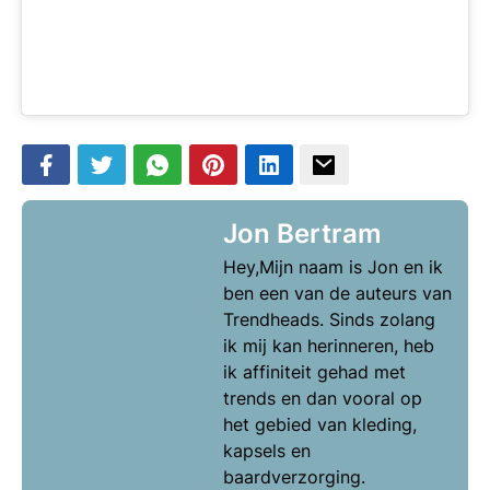
Jon Bertram
Hey,Mijn naam is Jon en ik
ben een van de auteurs van
Trendheads. Sinds zolang
ik mij kan herinneren, heb
ik affiniteit gehad met
trends en dan vooral op
het gebied van kleding,
kapsels en
baardverzorging.