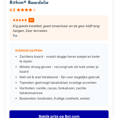
Rithim® Baardolie
4.5
31
Erg goede kwaliteit, goed smeerbaar en de geur blijft lang
hangen. Zeer tevreden.
Tim
EIGENSCHAPPEN:
Zachtere baard - maakt stugge haren soepel en beter
te stylen
Minder droog gevoel - verzorgt ook de huid onder je
baard
Niet vet & snel intrekkend - fijn voor dagelijks gebruik
Topnoten: gedroogd tabaksblad, kruidige accenten
Hartnoten: vanille, cacao, tonkaboon, zachte
tabaksnuances
Basisnoten: houtnoten, fruitige zoetheid, amber
Bekijk prijs op Bol.com