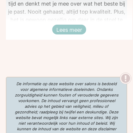
tijd en denkt met je mee over wat het beste bij
je past. Nooit gehaast, altijd top kwaliteit. Plus,
het is gewoon gezellig om daar in de stoel te
zitten. Elke keer weer super tevreden met het
Lees meer
Sluiten
resultaat. Aanrader dus!
De informatie op deze website over salons is bedoeld
voor algemene informatieve doeleinden. Ondanks
zorgvuldigheid kunnen fouten of verouderde gegevens
voorkomen. De inhoud vervangt geen professioneel
advies op het gebied van veiligheid, milieu of
gezondheid; raadpleeg bij twijfel een deskundige. Deze
website bevat mogelijk links naar externe sites. Wij zijn
niet verantwoordelijk voor hun inhoud of beleid. Wij
kunnen de inhoud van de website en deze disclaimer