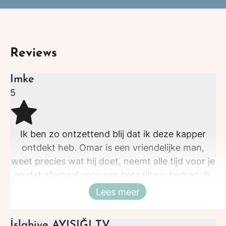
Reviews
Imke
5
Ik ben zo ontzettend blij dat ik deze kapper
ontdekt heb. Omar is een vriendelijke man,
weet precies wat hij doet, neemt alle tijd voor je
en dat allemaal voor een betaalbaar bedrag. Ik
zou hem aan iedereen aanraden!Onwijs
Lees meer
Sluiten
tevreden.
İslahiye AYIŞIĞI TV