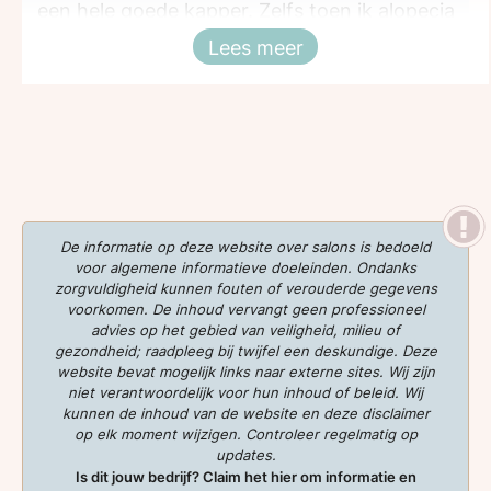
een hele goede kapper. Zelfs toen ik alopecia
had ging ik met een gelukkig en zelfverzekerd
Lees meer
Sluiten
gevoel naar huis :)
De informatie op deze website over salons is bedoeld
voor algemene informatieve doeleinden. Ondanks
zorgvuldigheid kunnen fouten of verouderde gegevens
voorkomen. De inhoud vervangt geen professioneel
advies op het gebied van veiligheid, milieu of
gezondheid; raadpleeg bij twijfel een deskundige. Deze
website bevat mogelijk links naar externe sites. Wij zijn
niet verantwoordelijk voor hun inhoud of beleid. Wij
kunnen de inhoud van de website en deze disclaimer
op elk moment wijzigen. Controleer regelmatig op
updates.
Is dit jouw bedrijf? Claim het hier om informatie en