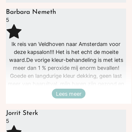
Barbara Nemeth
5
Ik reis van Veldhoven naar Amsterdam voor
deze kapsalon!!! Het is het echt de moeite
waard.De vorige kleur-behandeling is met iets
meer dan 1 % peroxide mij enorm bevallen!
Goede en langdurige kleur dekking, geen last
meer van haaruitval, mijn haren zijn gezond en
weer glanzig!! Ik kan niet wachten dat WI weer
Lees meer
Sluiten
open mag!
Jorrit Sterk
5