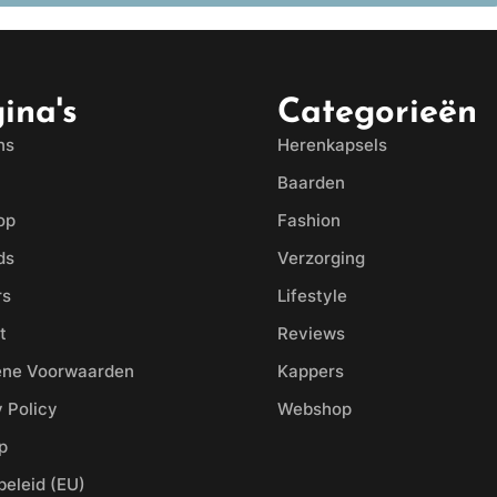
ina's
Categorieën
ns
Herenkapsels
Baarden
op
Fashion
ds
Verzorging
rs
Lifestyle
t
Reviews
ne Voorwaarden
Kappers
 Policy
Webshop
p
beleid (EU)