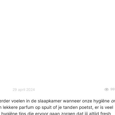
99
29 april 2024
erder voelen in de slaapkamer wanneer onze hygiëne
o
en lekkere parfum op spuit of je tanden poetst, er is veel
giëne tips die ervoor gaan zorgen dat jij altijd fresh