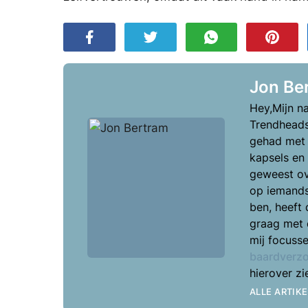
Jon Be
Hey,Mijn n
Trendheads.
gehad met 
kapsels en 
geweest ov
op iemands
ben, heeft 
graag met 
mij focuss
baardverzo
hierover zi
ALLE ARTIK