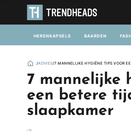
HERENKAPSELS
BAARDEN
FAS
/
ADVIES
/
7 MANNELIJKE HYGIËNE TIPS VOOR EE
7 mannelijke 
een betere tij
slaapkamer