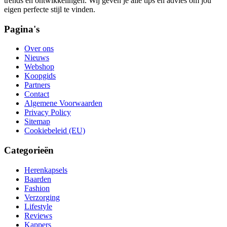
trends en ontwikkelingen. Wij geven je alle tips en advies om jou
eigen perfecte stijl te vinden.
Pagina's
Over ons
Nieuws
Webshop
Koopgids
Partners
Contact
Algemene Voorwaarden
Privacy Policy
Sitemap
Cookiebeleid (EU)
Categorieën
Herenkapsels
Baarden
Fashion
Verzorging
Lifestyle
Reviews
Kappers