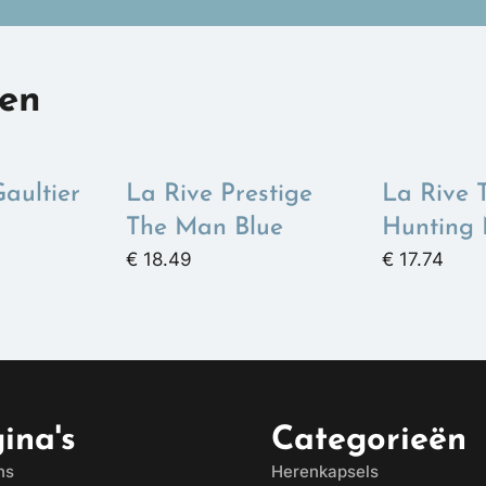
ten
aultier
La Rive Prestige
La Rive 
The Man Blue
Hunting
€ 18.49
€ 17.74
ina's
Categorieën
ns
Herenkapsels