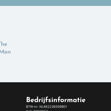
The
 Man
Bedrijfsinformatie
BTW-nr: NL862236599B01