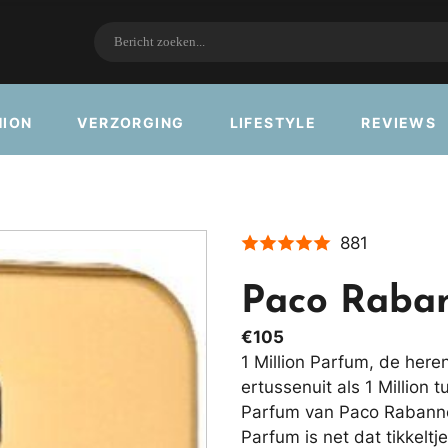
HION
VERZORGING
LIFESTYLE
REVIEWS
881
Paco Raban
€105
1 Million Parfum, de her
ertussenuit als 1 Million 
Parfum van Paco Rabanne b
Parfum is net dat tikkeltje