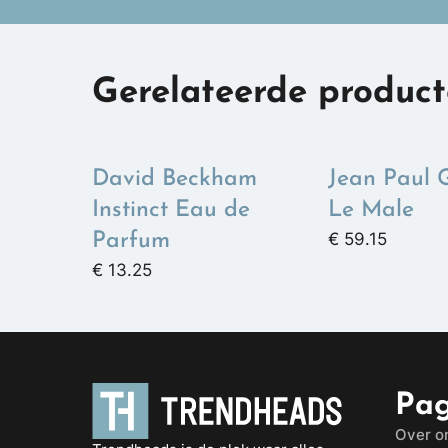
Gerelateerde produc
David Beckham
Jean Paul G
Instinct Eau de
Le Male
€ 59.15
Parfum
€ 13.25
Pag
Over o