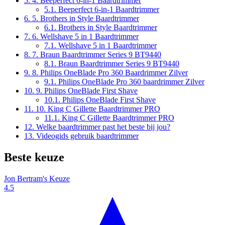
5.
4. Beeperfect 6-in-1 Baardtrimmer
5.1.
Beeperfect 6-in-1 Baardtrimmer
6.
5. Brothers in Style Baardtrimmer
6.1.
Brothers in Style Baardtrimmer
7.
6. Wellshave 5 in 1 Baardtrimmer
7.1.
Wellshave 5 in 1 Baardtrimmer
8.
7. Braun Baardtrimmer Series 9 BT9440
8.1.
Braun Baardtrimmer Series 9 BT9440
9.
8. Philips OneBlade Pro 360 Baardrimmer Zilver
9.1.
Philips OneBlade Pro 360 baardrimmer Zilver
10.
9. Philips OneBlade First Shave
10.1.
Philips OneBlade First Shave
11.
10. King C Gillette Baardtrimmer PRO
11.1.
King C Gillette Baardtrimmer PRO
12.
Welke baardtrimmer past het beste bij jou?
13.
Videogids gebruik baardtrimmer
Beste keuze
Jon Bertram's Keuze
4.5