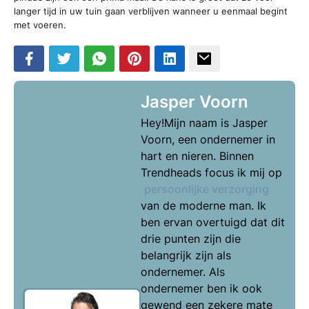
langer tijd in uw tuin gaan verblijven wanneer u eenmaal begint
met voeren.
Jasper Voorn
Hey!Mijn naam is Jasper
Voorn, een ondernemer in
hart en nieren. Binnen
Trendheads focus ik mij op
persoonlijke verzorging
van de moderne man. Ik
ben ervan overtuigd dat dit
drie punten zijn die
belangrijk zijn als
ondernemer. Als
ondernemer ben ik ook
gewend een zekere mate