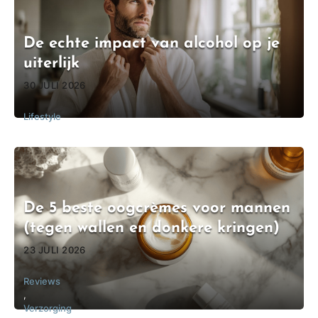
De echte impact van alcohol op je
uiterlijk
30 JULI 2026
Lifestyle
De 5 beste oogcrèmes voor mannen
(tegen wallen en donkere kringen)
23 JULI 2026
Reviews
,
Verzorging