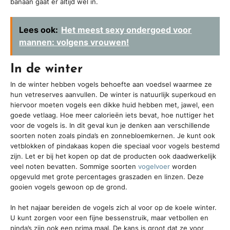
banaan gaat er altijd wel in.
Lees ook:
Het meest sexy ondergoed voor
mannen: volgens vrouwen!
In de winter
In de winter hebben vogels behoefte aan voedsel waarmee ze
hun vetreserves aanvullen. De winter is natuurlijk superkoud en
hiervoor moeten vogels een dikke huid hebben met, jawel, een
goede vetlaag. Hoe meer calorieën iets bevat, hoe nuttiger het
voor de vogels is. In dit geval kun je denken aan verschillende
soorten noten zoals pinda’s en zonnebloemkernen. Je kunt ook
vetblokken of pindakaas kopen die speciaal voor vogels bestemd
zijn. Let er bij het kopen op dat de producten ook daadwerkelijk
veel noten bevatten. Sommige soorten
vogelvoer
worden
opgevuld met grote percentages graszaden en linzen. Deze
gooien vogels gewoon op de grond.
In het najaar bereiden de vogels zich al voor op de koele winter.
U kunt zorgen voor een fijne bessenstruik, maar vetbollen en
pinda’s zijn ook een prima maal. De kans is groot dat ze voor