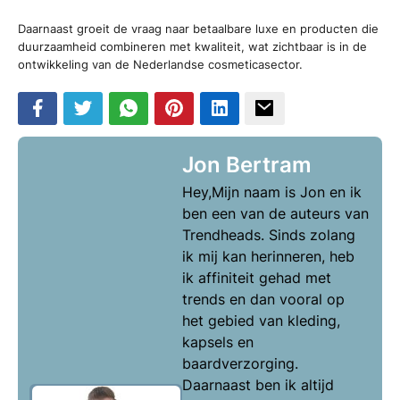
Daarnaast groeit de vraag naar betaalbare luxe en producten die
duurzaamheid combineren met kwaliteit, wat zichtbaar is in de
ontwikkeling van de Nederlandse cosmeticasector.
Jon Bertram
Hey,Mijn naam is Jon en ik
ben een van de auteurs van
Trendheads. Sinds zolang
ik mij kan herinneren, heb
ik affiniteit gehad met
trends en dan vooral op
het gebied van kleding,
kapsels en
baardverzorging.
Daarnaast ben ik altijd