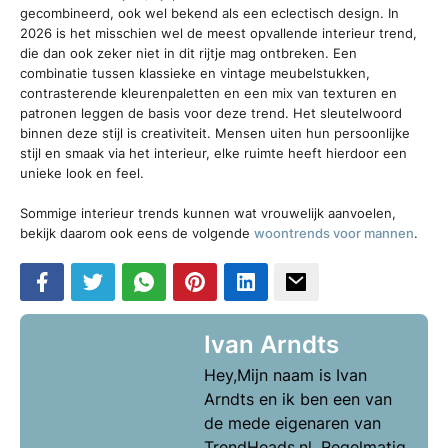
gecombineerd, ook wel bekend als een eclectisch design. In
2026 is het misschien wel de meest opvallende interieur trend,
die dan ook zeker niet in dit rijtje mag ontbreken. Een
combinatie tussen klassieke en vintage meubelstukken,
contrasterende kleurenpaletten en een mix van texturen en
patronen leggen de basis voor deze trend. Het sleutelwoord
binnen deze stijl is creativiteit. Mensen uiten hun persoonlijke
stijl en smaak via het interieur, elke ruimte heeft hierdoor een
unieke look en feel.
Sommige interieur trends kunnen wat vrouwelijk aanvoelen,
bekijk daarom ook eens de volgende
woontrends voor mannen
.
Ivan Arndts
Hey,Mijn naam is Ivan
Arndts en ik ben een van
de mede eigenaren van
TrendHeads.nl. Regelmatig