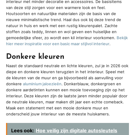
interieur met minder decoratie en accessoires. De basisitems
van deze stijl zorgen voor een warmere look en feel.
Houtsoorten en natuurlijke materialen zijn de basis van de
nieuwe minimalistische trend. Haal dus ook bij deze trend de
natuur in huis en werk met een rustig kleurenpalet. Zachte
stoffen zoals teddy, linnen en wol geven een huiselijke en
gemoedelijke sfeer, zo wordt een kil interieur voorkomen.
Bekijk
hier meer inspiratie voor een basic maar stijlvol interieur
.
Donkere kleuren
Naast de standaard neutrale en lichte kleuren, zul je in 2026 ook
diepe en donkere kleuren terugzien in het interieur. Speel met
de kleuren van de muur en ga bijvoorbeeld als aanvulling voor
donkere
aluminium jaloezieën
. Donkerblauw, donkergroen en
donkere aardetinten kunnen een mooie toevoeging zijn op het
interieur. Deze kleuren zijn de laatste jaren minder populair door
de neutrale kleuren, maar maken dit jaar een echte comeback.
Maak een statement met een mooie donkere muur en
onderscheid jouw interieur van de meeste huiskamers.
Lees ook:
Hoe veilig zijn digitale autosleutels