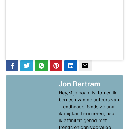
Jon Bertram
Hey,Mijn naam is Jon en ik
ben een van de auteurs van
Trendheads. Sinds zolang
ik mij kan herinneren, heb
ik affiniteit gehad met
trends en dan vooral op