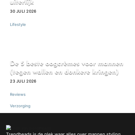
uiterlijk
30 JULI 2026
Lifestyle
De 5 beste oogcrèmes voor mannen
(tegen wallen en donkere kringen)
23 JULI 2026
Reviews
,
Verzorging
Trendheads is de plek waar alles over mannen styling