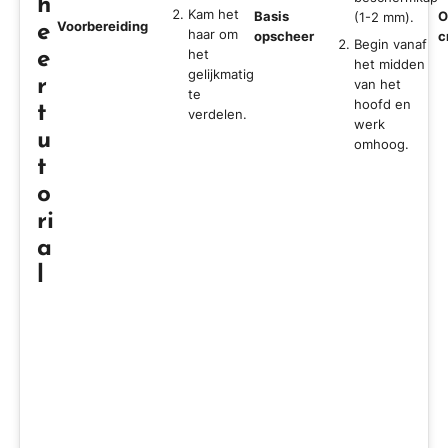
h
Kam het
Basis
O
(1-2 mm).
Voorbereiding
e
haar om
opscheer
c
Begin vanaf
het
e
het midden
gelijkmatig
r
van het
te
hoofd en
t
verdelen.
werk
u
omhoog.
t
o
ri
a
l