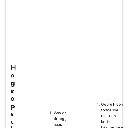
H
o
g
e
o
Gebruik een
p
tondeuse
Was en
s
met een
droog je
c
korte
haar.
beschermkap