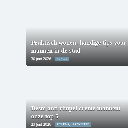
Praktisch wonen: handige tips voor
mannen in de stad
30 juni 2026
|
ADVIES
Beste anti rimpel creme mannen:
onze top 5
23 juni 2026
|
REVIEWS, VERZORGING