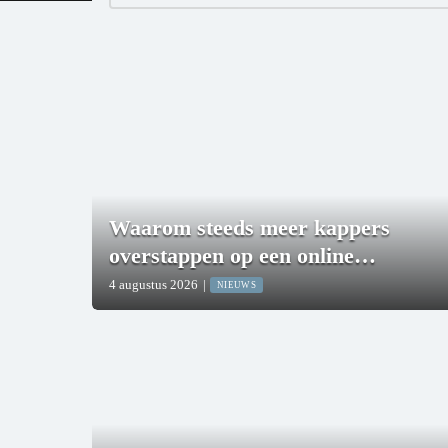
Waarom steeds meer kappers
overstappen op een online
boekingssysteem
4 augustus 2026
|
NIEUWS