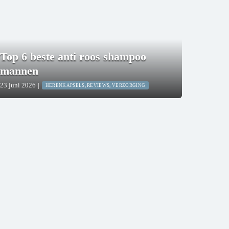
Top 6 beste anti roos shampoo
mannen
23 juni 2026
|
HERENKAPSELS, REVIEWS, VERZORGING