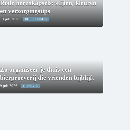
Rode herenkapsels: stijlen, kleuren
en verzorgingstips
13 juli 2026
|
HERENKAPSELS
Zo organiseer je thuis een
bierproeverij die vrienden bijblijft
9 juli 2026
|
LIFESTYLE