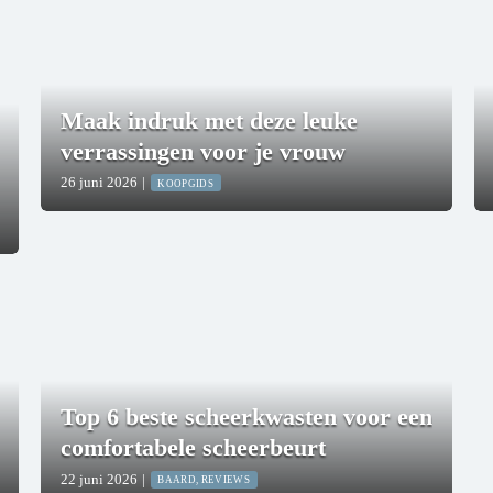
Maak indruk met deze leuke
verrassingen voor je vrouw
26 juni 2026
|
KOOPGIDS
Top 6 beste scheerkwasten voor een
comfortabele scheerbeurt
22 juni 2026
|
BAARD, REVIEWS