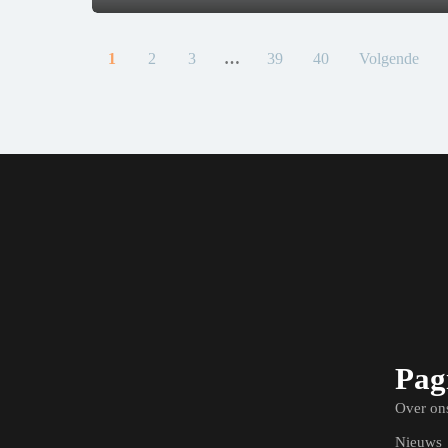
1
2
3
…
39
40
Volgende
Pag
Over on
Nieuws