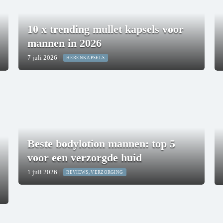
10 x trending mullet kapsels voor
mannen in 2026
7 juli 2026
|
HERENKAPSELS
Beste bodylotion mannen: top 5
voor een verzorgde huid
1 juli 2026
|
REVIEWS, VERZORGING