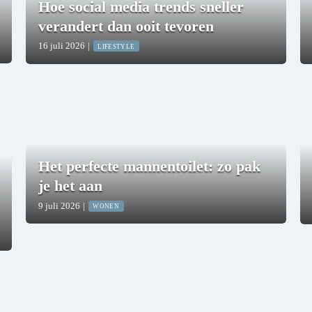
Hoe social media trends sneller
verandert dan ooit tevoren
16 juli 2026
|
LIFESTYLE
Het perfecte mannentoilet: zo pak
je het aan
9 juli 2026
|
WONEN