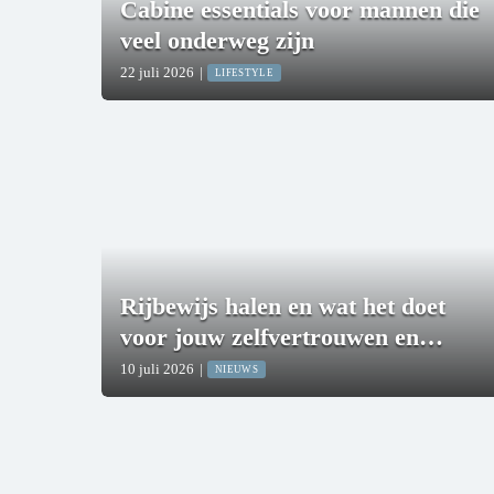
Cabine essentials voor mannen die
veel onderweg zijn
22 juli 2026
|
LIFESTYLE
Rijbewijs halen en wat het doet
voor jouw zelfvertrouwen en
uitstraling
10 juli 2026
|
NIEUWS