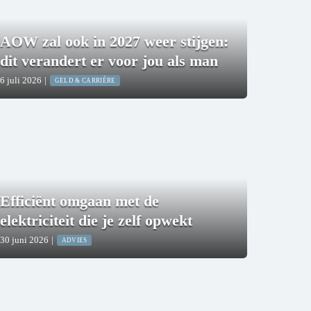
AOW zal ook in 2027 weer stijgen:
dit verandert er voor jou als man
6 juli 2026
|
GELD & CARRIÈRE
Efficiënt omgaan met de
elektriciteit die je zelf opwekt
30 juni 2026
|
ADVIES