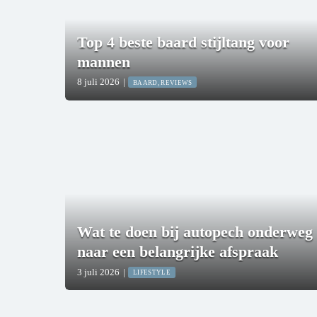
Top 4 beste baard stijltang voor
mannen
8 juli 2026
|
BAARD, REVIEWS
Wat te doen bij autopech onderweg
naar een belangrijke afspraak
3 juli 2026
|
LIFESTYLE