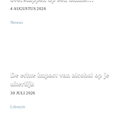
boekingssysteem
4 AUGUSTUS 2026
Nieuws
De echte impact van alcohol op je
uiterlijk
30 JULI 2026
Lifestyle