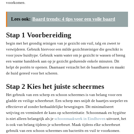
voorkomen.
Lees ook:
Baard trends: 4 tips voor een volle baard
Stap 1 Voorbereiding
begin met het grondig reinigen van je gezicht om vuil, talg en zweet te
verwijderen. Gebruik hiervoor een milde gezichtsreiniger die geschikt is
voor jouw huidtype. Gebruik warm water om je gezicht te wassen of breng
een warme handdoek aan op je gezicht gedurende enkele minuten. Dit
helpt de poriën te openen. Daarnaast verzacht het de baardharen en maakt
de huid gereed voor het scheren.
Stap 2 Kies het juiste scheermes
Het gebruik van een scherp en schoon scheermes is van belang voor een
gladde en veilige scheerbeurt. Een scherp mes snijdt de haartjes soepeler en
effectiever af zonder herhaaldelijke bewegingen. Dit minimaliseert
wrijving en vermindert de kans op scheerirritatie. Schoonmaak en hygiëne
is niet alleen belangrijk als je
schoonmaakwerk in Eindhoven
uitvoert, het
is ook van belang tijdens je scheerbeurt. Maak tijdens elke scheerbeurt
gebruik van een schoon scheermes om bacteriën en vuil te voorkomen.