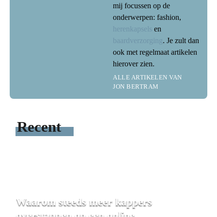
mij focussen op de
onderwerpen: fashion,
herenkapsels
en
baardverzorging
. Je zult dan
ook met regelmaat artikelen
hierover zien.
ALLE ARTIKELEN VAN
JON BERTRAM
Recent
Waarom steeds meer kappers
overstappen op een online