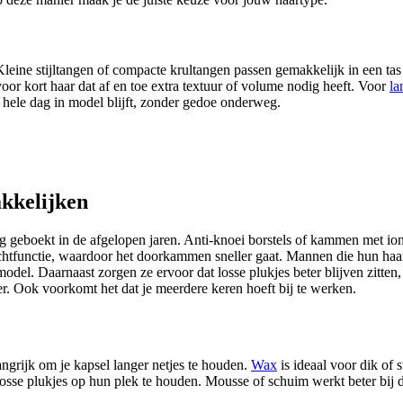
Kleine stijltangen of compacte krultangen passen gemakkelijk in een ta
voor kort haar dat af en toe extra textuur of volume nodig heeft. Voor
la
e hele dag in model blijft, zonder gedoe onderweg.
kkelijken
g geboekt in de afgelopen jaren. Anti-knoei borstels of kammen met io
htfunctie, waardoor het doorkammen sneller gaat. Mannen die hun haar
odel. Daarnaast zorgen ze ervoor dat losse plukjes beter blijven zitten,
er. Ook voorkomt het dat je meerdere keren hoeft bij te werken.
angrijk om je kapsel langer netjes te houden.
Wax
is ideaal voor dik of 
 losse plukjes op hun plek te houden. Mousse of schuim werkt beter bij