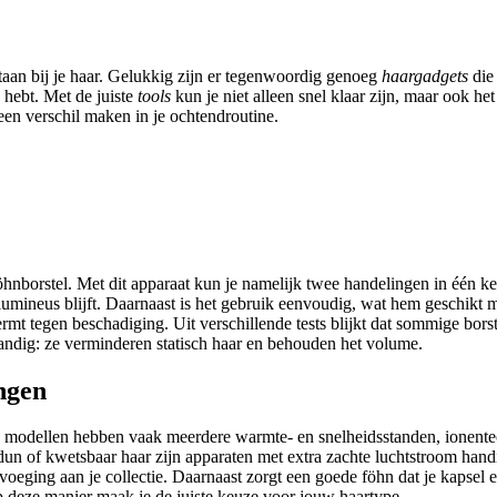
ilstaan bij je haar. Gelukkig zijn er tegenwoordig genoeg
haargadgets
die
ok hebt. Met de juiste
tools
kun je niet alleen snel klaar zijn, maar ook het
en verschil maken in je ochtendroutine.
e föhnborstel. Met dit apparaat kun je namelijk twee handelingen in één ke
 volumineus blijft. Daarnaast is het gebruik eenvoudig, wat hem geschik
mt tegen beschadiging. Uit verschillende tests blijkt dat sommige bors
handig: ze verminderen statisch haar en behouden het volume.
ngen
e modellen hebben vaak meerdere warmte- en snelheidsstanden, ionentec
dun of kwetsbaar haar zijn apparaten met extra zachte luchtstroom hand
eging aan je collectie. Daarnaast zorgt een goede föhn dat je kapsel er
deze manier maak je de juiste keuze voor jouw haartype.