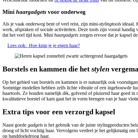
Mini
haargadgets
voor onderweg
Als je vaak onderweg bent of veel reist, zijn mini
-stylingtools
ideaal. 
werk, afspraken of sociale activiteiten. Deze tools zijn vooral handig 
dat het veel tijd kost. Mini
haargadgets
zorgen ervoor dat je kapsel d
Lees ook:
Hoe knip je je eigen haar?
Borstels en kammen die het
stylen
vergema
Op het gebied van borstels en kammen is er natuurlijk ook vooruitgan
Sommige modellen hebben zelfs lichte vibratie of een ingebouwde luc
haartools. Ze houden namelijk dik, golvend of pluizend haar goed in m
kwalitatieve borstel of kam gaat het in vorm brengen van je haar vlott
Extra tips voor een verzorgd kapsel
Naast goede
gadgets
is het gebruik van de juiste stylingproducten bel
droog of licht vochtig haar. Vervolgens verdeel je het gelijkmatig om
op handdoekdroog haar.