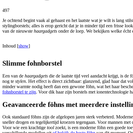
497
Je ochtend begint vaak al gehaast en het laatste wat je wilt is lang st
stylingborstels; alles is erop gericht dat je in minder tijd een frisse lo
van de nieuwste
haargadgets
onder de loep. We bekijken welke écht e
Inhoud
[
show
]
Slimme fohnborstel
Een van de
haargadgets
die de laatste tijd veel aandacht krijgt, is d
nog te
stylen
. Het effect is direct zichtbaar: glanzend, glad haar dat
minder warmte nodig heeft dan een gewone föhn, wat het haar bescher
fohnborstel te zijn
. Voor dik haar zijn borstels met ionentechnologie 
Geavanceerde föhns met meerdere instelli
Ook standaard föhns zijn de afgelopen jaren sterk verbeterd. Modern
sneller drogen en tegelijkertijd kroezen tegengaan. Voor mannen met 
Voor wie een krachtige
tool
zoekt, is een moderne föhn een goede toevo
verschillende modellen uit
of bekijk de beste föhn
van dit moment. Op 