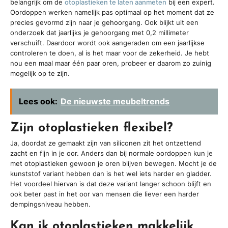
belangrijk om de
otoplastieken te laten aanmeten
bij een expert.
Oordoppen werken namelijk pas optimaal op het moment dat ze
precies gevormd zijn naar je gehoorgang. Ook blijkt uit een
onderzoek dat jaarlijks je gehoorgang met 0,2 millimeter
verschuift. Daardoor wordt ook aangeraden om een jaarlijkse
controleren te doen, al is het maar voor de zekerheid. Je hebt
nou een maal maar één paar oren, probeer er daarom zo zuinig
mogelijk op te zijn.
Lees ook:
De nieuwste meubeltrends
Zijn otoplastieken flexibel?
Ja, doordat ze gemaakt zijn van siliconen zit het ontzettend
zacht en fijn in je oor. Anders dan bij normale oordoppen kun je
met otoplastieken gewoon je oren blijven bewegen. Mocht je de
kunststof variant hebben dan is het wel iets harder en gladder.
Het voordeel hiervan is dat deze variant langer schoon blijft en
ook beter past in het oor van mensen die liever een harder
dempingsniveau hebben.
Kan ik otoplastieken makkelijk