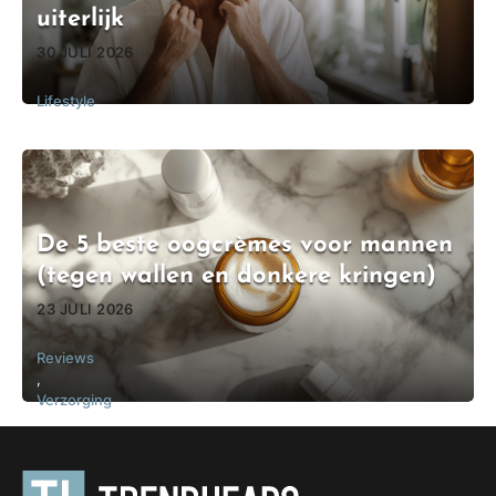
uiterlijk
30 JULI 2026
Lifestyle
De 5 beste oogcrèmes voor mannen
(tegen wallen en donkere kringen)
23 JULI 2026
Reviews
,
Verzorging