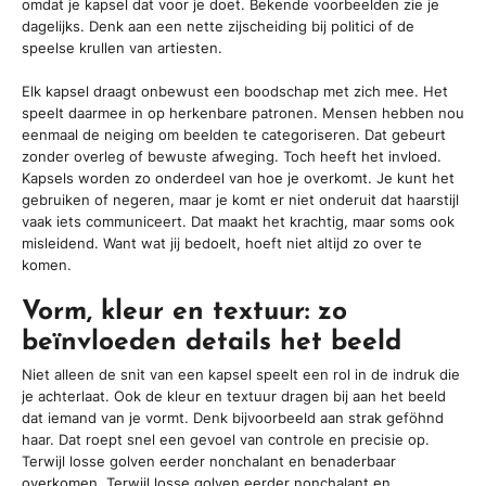
omdat je kapsel dat voor je doet. Bekende voorbeelden zie je
dagelijks. Denk aan een nette zijscheiding bij politici of de
speelse krullen van artiesten.
Elk kapsel draagt onbewust een boodschap met zich mee. Het
speelt daarmee in op herkenbare patronen. Mensen hebben nou
eenmaal de neiging om beelden te categoriseren. Dat gebeurt
zonder overleg of bewuste afweging. Toch heeft het invloed.
Kapsels worden zo onderdeel van hoe je overkomt. Je kunt het
gebruiken of negeren, maar je komt er niet onderuit dat haarstijl
vaak iets communiceert. Dat maakt het krachtig, maar soms ook
misleidend. Want wat jij bedoelt, hoeft niet altijd zo over te
komen.
Vorm, kleur en textuur: zo
beïnvloeden details het beeld
Niet alleen de snit van een kapsel speelt een rol in de indruk die
je achterlaat. Ook de kleur en textuur dragen bij aan het beeld
dat iemand van je vormt. Denk bijvoorbeeld aan strak geföhnd
haar. Dat roept snel een gevoel van controle en precisie op.
Terwijl losse golven eerder nonchalant en benaderbaar
overkomen. Terwijl losse golven eerder nonchalant en