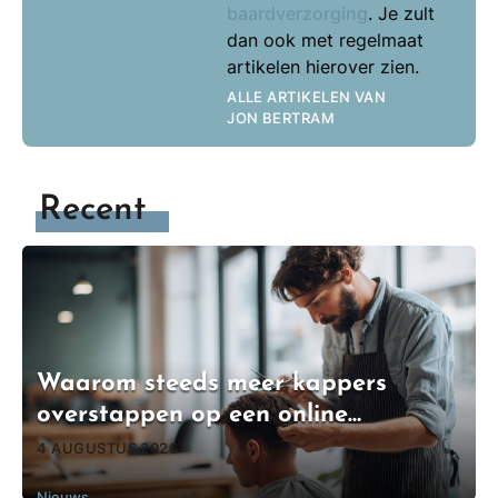
baardverzorging
. Je zult
dan ook met regelmaat
artikelen hierover zien.
ALLE ARTIKELEN VAN
JON BERTRAM
Recent
Waarom steeds meer kappers
overstappen op een online
boekingssysteem
4 AUGUSTUS 2026
Nieuws