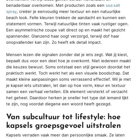
benaderbaar overkomen. Met producten zoals een
sea salt
spray
, creëer je eenvoudig meer textuur en een natuurlijke
beach look. Felle kleuren trekken de aandacht en kunnen een
statement vormen. Terwijl natuurlijke tinten vaak rustiger ogen.
Een asymmetrische coupe valt direct op en maakt het gezicht
spannender. Glanzend haar oogt verzorgd, terwijl dof haar
onopvallender kan zijn. Zo heeft elk detail impact.
Mensen lezen die signalen zonder dat je iets zegt. Wat jij kiest,
bepaalt dus voor een deel hoe je overkomt. Niet iedereen maakt
die keuzes bewust. Soms ontstaat een stijl gewoon doordat het
praktisch werkt. Toch werkt het als een visuele boodschap. Dat
maakt kleine aanpassingen soms verrassend effectief. Wil je met
je kapsel iets uitstralen, let dan op hoe vorm, kleur en textuur
samen een verhaal vertellen. Elk element versterkt of verzacht
het geheel. Daardoor herken je sneller het type dat iemand lijkt
te zijn, nog voordat diegene een woord heeft gezegd.
Van subcultuur tot lifestyle: hoe
kapsels groepsgevoel uitstralen
Kapsels verraden vaak meer dan persoonlijke smaak. Ze laten