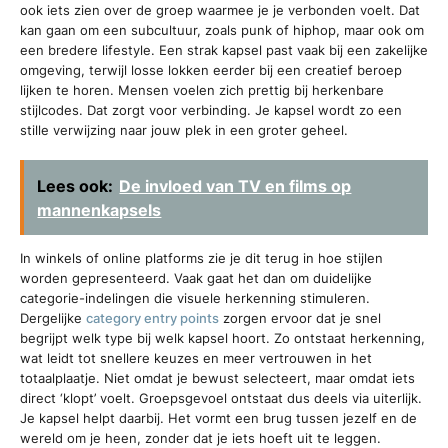
ook iets zien over de groep waarmee je je verbonden voelt. Dat
kan gaan om een subcultuur, zoals punk of hiphop, maar ook om
een bredere lifestyle. Een strak kapsel past vaak bij een zakelijke
omgeving, terwijl losse lokken eerder bij een creatief beroep
lijken te horen. Mensen voelen zich prettig bij herkenbare
stijlcodes. Dat zorgt voor verbinding. Je kapsel wordt zo een
stille verwijzing naar jouw plek in een groter geheel.
Lees ook:
De invloed van TV en films op
mannenkapsels
In winkels of online platforms zie je dit terug in hoe stijlen
worden gepresenteerd. Vaak gaat het dan om duidelijke
categorie-indelingen die visuele herkenning stimuleren.
Dergelijke
category entry points
zorgen ervoor dat je snel
begrijpt welk type bij welk kapsel hoort. Zo ontstaat herkenning,
wat leidt tot snellere keuzes en meer vertrouwen in het
totaalplaatje. Niet omdat je bewust selecteert, maar omdat iets
direct ‘klopt’ voelt. Groepsgevoel ontstaat dus deels via uiterlijk.
Je kapsel helpt daarbij. Het vormt een brug tussen jezelf en de
wereld om je heen, zonder dat je iets hoeft uit te leggen.