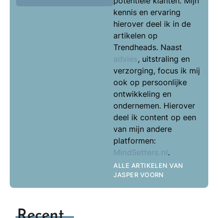
potentiële klanten. Mijn
kennis en ervaring
hierover deel ik in de
artikelen op
Trendheads. Naast
advies
, uitstraling en
verzorging, focus ik mij
ook op persoonlijke
ontwikkeling en
ondernemen. Hierover
deel ik content op een
van mijn andere
platformen:
MindSetters.nl
.
ALLE ARTIKELEN VAN
JASPER VOORN
Recent