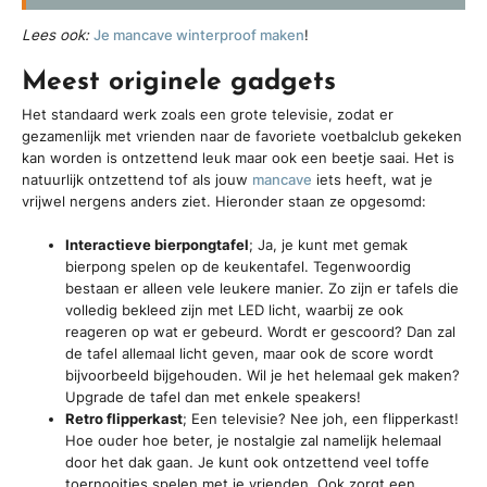
Lees ook:
Je mancave winterproof maken
!
Meest originele gadgets
Het standaard werk zoals een grote televisie, zodat er
gezamenlijk met vrienden naar de favoriete voetbalclub gekeken
kan worden is ontzettend leuk maar ook een beetje saai. Het is
natuurlijk ontzettend tof als jouw
mancave
iets heeft, wat je
vrijwel nergens anders ziet. Hieronder staan ze opgesomd:
Interactieve bierpongtafel
; Ja, je kunt met gemak
bierpong spelen op de keukentafel. Tegenwoordig
bestaan er alleen vele leukere manier. Zo zijn er tafels die
volledig bekleed zijn met LED licht, waarbij ze ook
reageren op wat er gebeurd. Wordt er gescoord? Dan zal
de tafel allemaal licht geven, maar ook de score wordt
bijvoorbeeld bijgehouden. Wil je het helemaal gek maken?
Upgrade de tafel dan met enkele speakers!
Retro flipperkast
; Een televisie? Nee joh, een flipperkast!
Hoe ouder hoe beter, je nostalgie zal namelijk helemaal
door het dak gaan. Je kunt ook ontzettend veel toffe
toernooitjes spelen met je vrienden. Ook zorgt een