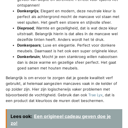
ontspannen!
Donkergrijs
; Elegant en modern, deze neutrale kleur is
perfect als achtergrond mocht de mancave vol staan met
veel spullen. Het geeft een stoere en stijlvolle sfeer.
Dieprood
; Warmte en gezelligheid, dat is wat deze kleur
uitstraalt. Belangrijk hierin is dat alles ín de mancave wel
dezelfde tinten heeft. Anders wordt het té druk.
Donkerpaars
; Luxe en elegantie. Perfect voor donkere
meubels. Daarnaast is het ook een super originele kleur.
Donkerbruin
; Mocht je een stamkroeg willen nabootsen
dan is deze warme en gezellige sfeer perfect. Het gaat
goed samen met houten meubels.
Belangrijk is om ervoor te zorgen dat je goede kwaliteit verf
gebruikt, al helemaal aangezien mancaves vaak in de kelder of
op zolder zijn. Hier zijn logischerwijs vaker problemen met
bijvoorbeeld de vochtigheid. Gebruik dan ook
Trae Lyx
, dat is
een product dat kleurloos de muren doet beschermen.
Lees ook:
Een origineel cadeau geven doe je
zo!