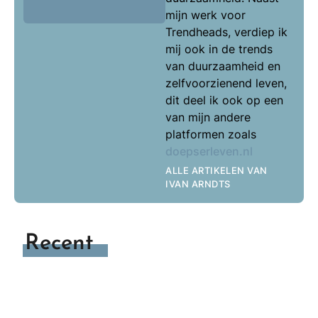
mijn werk voor
Trendheads, verdiep ik
mij ook in de trends
van duurzaamheid en
zelfvoorzienend leven,
dit deel ik ook op een
van mijn andere
platformen zoals
doepserleven.nl
ALLE ARTIKELEN VAN
IVAN ARNDTS
Recent