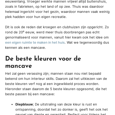
eeuwenlang. Vroeger werkte mannen vrijwel altijd buitenshuis,
zoals in fabrieken, op het land of op zee. Thuis was daardoor
helemaal ingericht voor het gezin, waardoor mannen vaak weinig
plek hadden voor hun eigen recreatie.
Dit is ook de reden dat kroegen en clubhuizen zijn opgericht. Zo
e
rond de 20
eeuw, werd meer thuis doorbrengen pas echt
genormaliseerd voor mannen, vanuit hier kwam ook het idee om
een eigen ruimte te maken in het huis
. Wat we tegenwoordig dus
kennen als een mancave.
De beste kleuren voor de
mancave
Het zal geen verassing zijn; mannen staan nou niet bepaald
bekend om hun interieur skills. Daarom zal het uitkiezen van de
beste kleuren verf nog al een ingewikkeld proces worden.
Hieronder staan daarom de 5 beste kleuren opgesomd, die het
beste passen bij een mancave:
Diepblauw
; De uitstraling van deze kleur is rust en
ontspanning, doordat het zo donker is, geeft het ook het
gevoel van diepte en sereniteit. Perfect voor tijdens het