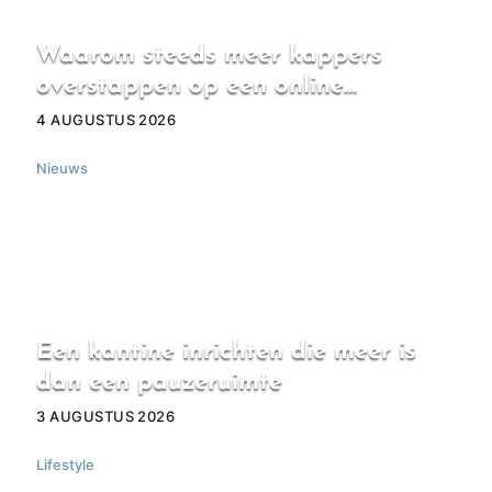
Waarom steeds meer kappers
overstappen op een online
boekingssysteem
4 AUGUSTUS 2026
Nieuws
Een kantine inrichten die meer is
dan een pauzeruimte
3 AUGUSTUS 2026
Lifestyle