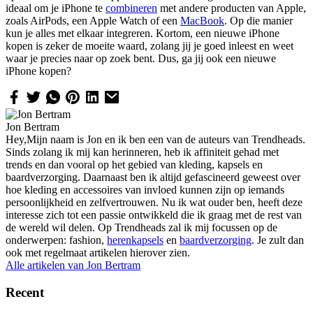
ideaal om je iPhone te
combineren
met andere producten van Apple,
zoals AirPods, een Apple Watch of een
MacBook
. Op die manier
kun je alles met elkaar integreren. Kortom, een nieuwe iPhone
kopen is zeker de moeite waard, zolang jij je goed inleest en weet
waar je precies naar op zoek bent. Dus, ga jij ook een nieuwe
iPhone kopen?
Jon Bertram
Hey,Mijn naam is Jon en ik ben een van de auteurs van Trendheads.
Sinds zolang ik mij kan herinneren, heb ik affiniteit gehad met
trends en dan vooral op het gebied van kleding, kapsels en
baardverzorging. Daarnaast ben ik altijd gefascineerd geweest over
hoe kleding en accessoires van invloed kunnen zijn op iemands
persoonlijkheid en zelfvertrouwen. Nu ik wat ouder ben, heeft deze
interesse zich tot een passie ontwikkeld die ik graag met de rest van
de wereld wil delen. Op Trendheads zal ik mij focussen op de
onderwerpen: fashion,
herenkapsels
en
baardverzorging
. Je zult dan
ook met regelmaat artikelen hierover zien.
Alle artikelen van
Jon Bertram
Recent