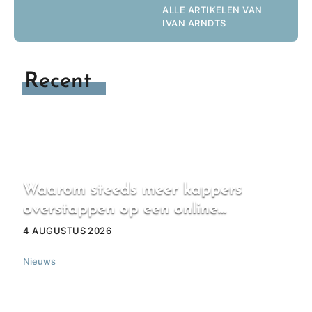
ALLE ARTIKELEN VAN
IVAN ARNDTS
Recent
Waarom steeds meer kappers
overstappen op een online
boekingssysteem
4 AUGUSTUS 2026
Nieuws