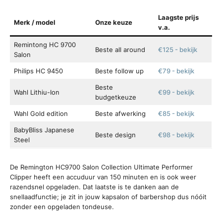
Laagste prijs
Merk / model
Onze keuze
v.a.
Remintong HC 9700
Beste all around
€125 - bekijk
Salon
Philips HC 9450
Beste follow up
€79 - bekijk
Beste
Wahl Lithiu-Ion
€99 - bekijk
budgetkeuze
Wahl Gold edition
Beste afwerking
€85 - bekijk
BabyBliss Japanese
Beste design
€98 - bekijk
Steel
De Remington HC9700 Salon Collection Ultimate Performer
Clipper heeft een accuduur van 150 minuten en is ook weer
razendsnel opgeladen. Dat laatste is te danken aan de
snellaadfunctie; je zit in jouw kapsalon of barbershop dus nóóit
zonder een opgeladen tondeuse.