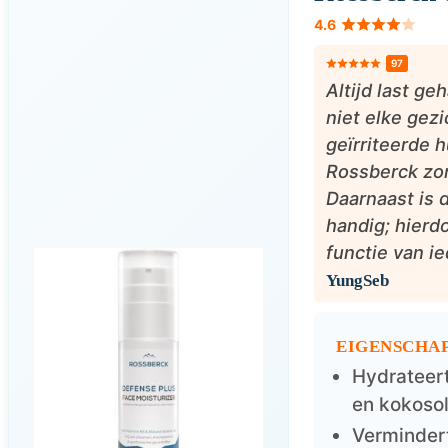
4.6
97
Altijd last g
niet elke gez
geïrriteerde h
Rossberck zor
Daarnaast is 
handig; hierd
functie van ie
YungSeb
EIGENSCHAP
Hydrateert
en kokosol
Vermindert