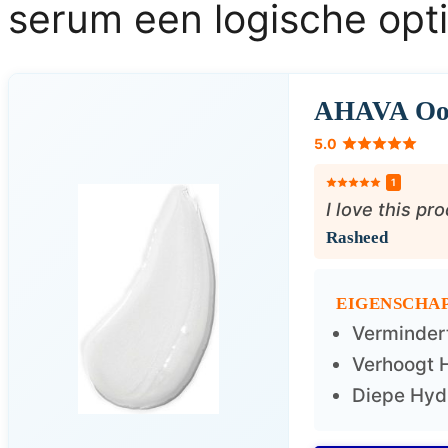
serum een logische opti
AHAVA Oo
5.0
1
I love this pr
Rasheed
EIGENSCHAP
Verminder
Verhoogt 
Diepe Hyd