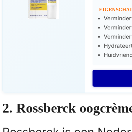
EIGENSCHAP
Verminder
Verminder
Vermindert
Hydrateer
Huidvriend
2. Rossberck oogcrèm
Rossberck is een Neder