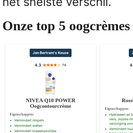
het snelste verschil.
Onze top 5 oogcrèmes
Jon Bertram's Keuze
4.3
4
78
NIVEA Q10 POWER
Ross
Oogcontourcrème
Eigenschappen:
Eigenschappen:
Hydrateert en 
vera, Jojoba ol
Vermindert rimpels
verzorging zon
Vermindert wallen
Vermindert huid
Vermindert kraaienpooitjes